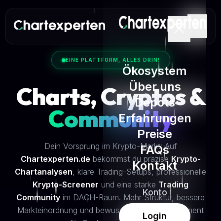
EINE PLATTFORM, ALLES DRIN!
Ökosystem
Über uns
Charts, Cryptos &
Depots
Community
Erfahrungen
Preise
Dein Vorsprung im Krypto-Markt: Auf
FAQs
Chartexperten.de
bekommst du präzise
Krypto-
Kontakt
Chartanalysen
, klare Trading-Setups, professionelle
Krypto-Screener
und eine starke
Trading
Konto
Community
im DACH-Raum. Mehr Struktur, bessere
Markteinordnung und bewusstes Risikomanagement
Login