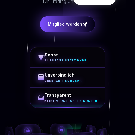
für Trading und HODL.
Mitglied werden
Seriös
SUBSTANZ STATT HYPE
Unverbindlich
JEDERZEIT KÜNDBAR
Transparent
KEINE VERSTECKTEN KOSTEN
...
...%
...%
...
...
...%